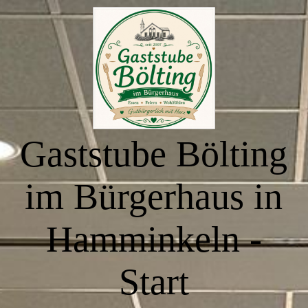
Start
Essen zum Mitnehmen
Gaststube Bölting
Buffettermine & Veranstaltungen
im Bürgerhaus in
Räumlichkeiten
Hamminkeln -
Saal - Bürgerhaus
Start