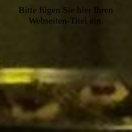
Gaststube
Bitte fügen Sie hier Ihren
Webseiten-Titel ein.
Service
Kegelbahn
Kontakt
Vereinslokal