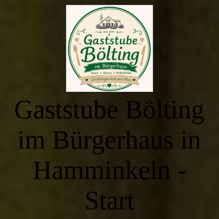
Start
Essen zum Mitnehmen
Gaststube Bölting
Buffettermine & Veranstaltungen
im Bürgerhaus in
Räumlichkeiten
Hamminkeln -
Saal - Bürgerhaus
Start