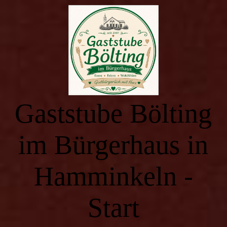
Start
Essen zum Mitnehmen
Gaststube Bölting
Buffettermine & Veranstaltungen
im Bürgerhaus in
Räumlichkeiten
Hamminkeln -
Saal - Bürgerhaus
Start